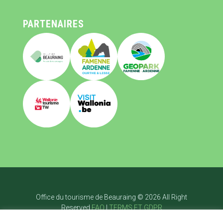
PARTENAIRES
Office du tourisme de Beauraing © 2026 All Right
Reserved
FAQ
|
TERMS ET GDPR
Startpagina