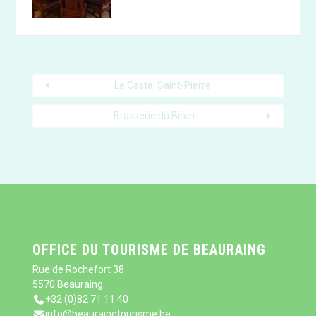
Le Castel Saint-Pierre
Brasserie du Biran
OFFICE DU TOURISME DE BEAURAING
Rue de Rochefort 38
5570 Beauraing
+32 (0)82 71 11 40
info@beauraingtourisme.be