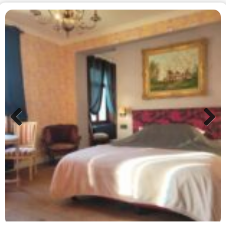
Previ
Next
ous