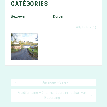
CATÉGORIES
Bezoeken
Dorpen
Photo gallery
All photos (1)
Javingue – Sevry
Froidfontaine – Charmant dorp in het hart van
Beauraing