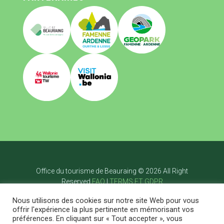
Office du tourisme de Beauraing © 2026 All Right
Reserved
FAQ
|
TERMS ET GDPR
Startpagina
Nous utilisons des cookies sur notre site Web pour vous
Visiter
offrir l'expérience la plus pertinente en mémorisant vos
Bouger
préférences. En cliquant sur « Tout accepter », vous
Savourer