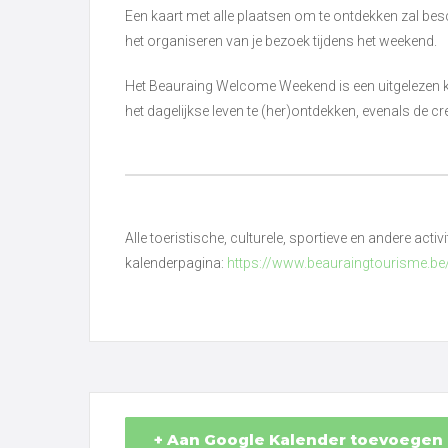
Een kaart met alle plaatsen om te ontdekken zal besch
het organiseren van je bezoek tijdens het weekend.
Het Beauraing Welcome Weekend is een uitgelezen
het dagelijkse leven te (her)ontdekken, evenals de c
Alle toeristische, culturele, sportieve en andere acti
kalenderpagina:
https://www.beauraingtourisme.be
+ Aan Google Kalender toevoegen