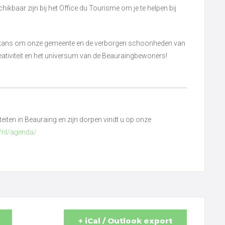
ikbaar zijn bij het Office du Tourisme om je te helpen bij
 kans om onze gemeente en de verborgen schoonheden van
reativiteit en het universum van de Beauraingbewoners!
viteiten in Beauraing en zijn dorpen vindt u op onze
/nl/agenda/
+ iCal / Outlook export