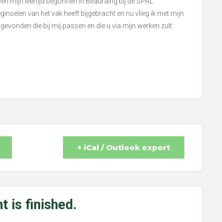
en mijn leertijd begonnen in Beauraing bij de SPRL
inselen van het vak heeft bijgebracht en nu vlieg ik met mijn
gevonden die bij mij passen en die u via mijn werken zult
+ iCal / Outlook export
t is finished.