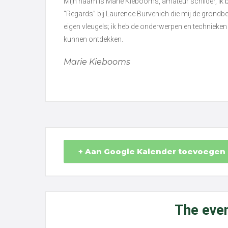
Mijn naam is Marie Kiebooms, amateur schilder, ik b
“Regards” bij Laurence Burvenich die mij de grondbeg
eigen vleugels; ik heb de onderwerpen en technieken 
kunnen ontdekken.
Marie Kiebooms
+ Aan Google Kalender toevoegen
The even