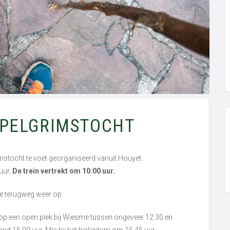
PELGRIMSTOCHT
stocht te voet georganiseerd vanuit Houyet.
uur.
De trein vertrekt om 10.00 uur.
de terugweg weer op.
 op een open plek bij Wiesme tussen ongeveer 12.30 en
nd 15.00 uur. Mis bij het heiligdom om 15.45 uur.