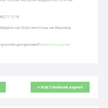
 082/71.12.18
eiligdom van Onze-Lieve-Vrouw van Beauraing:
raing worden georganiseerd?
Bekijk onze agenda!
+ iCal / Outlook export