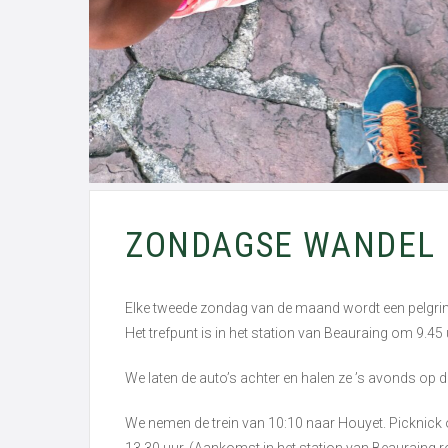
ZONDAGSE WANDEL 
Elke tweede zondag van de maand wordt een pelgrim
Het trefpunt is in het station van Beauraing om 9.45 
We laten de auto’s achter en halen ze ’s avonds op 
We nemen de trein van 10:10 naar Houyet. Picknick
13.30 uur. (Aankomst in het station van Beauraing ro