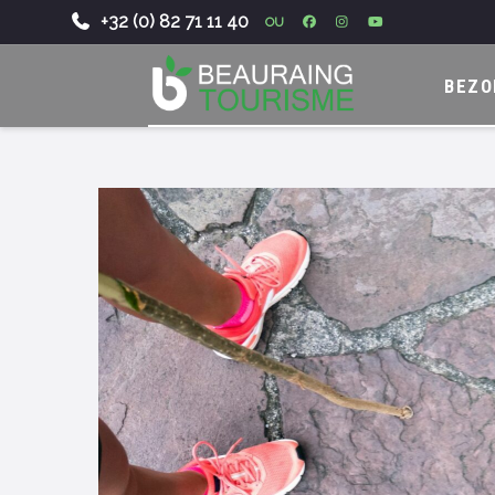
+32 (0) 82 71 11 40
OU
-
BEZO