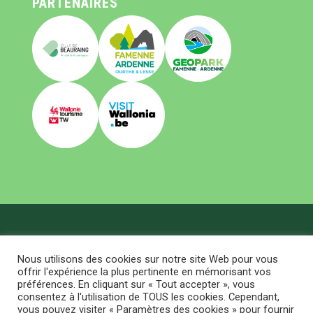
PARTENAIRES
Office du tourisme de Beauraing © 2026 All Right
Nous utilisons des cookies sur notre site Web pour vous
Reserved
FAQ
|
TERMS ET GDPR
offrir l'expérience la plus pertinente en mémorisant vos
Startpagina
préférences. En cliquant sur « Tout accepter », vous
Visiter
consentez à l'utilisation de TOUS les cookies. Cependant,
Bouger
vous pouvez visiter « Paramètres des cookies » pour fournir