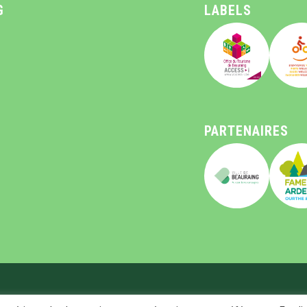
G
LABELS
PARTENAIRES
ce du tourisme de Beauraing © 2026 All Right Reserved
FAQ
|
TERMS ET 