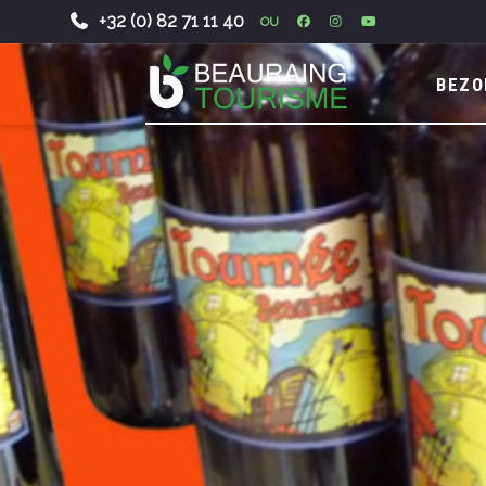
+32 (0) 82 71 11 40
OU
-
BEZO