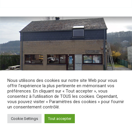
Nous utilisons des cookies sur notre site Web pour vous
offrir l'expérience la plus pertinente en mémorisant vos
préférences. En cliquant sur « Tout accepter », vous
consentez à l'utilisation de TOUS les cookies. Cependant,
vous pouvez visiter « Paramètres des cookies » pour fournir
un consentement contrôlé.
FRITERIE FRANCO-BELGE
Cookie Settings
Tout accepter
Rue de Rochefort 76, Beauraing, Belgique
082712785