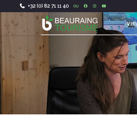
+32 (0) 82 71 11 40
OU
-
VIS