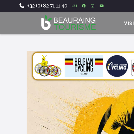
+32 (0) 82 71 11 40
OU
-
VIS