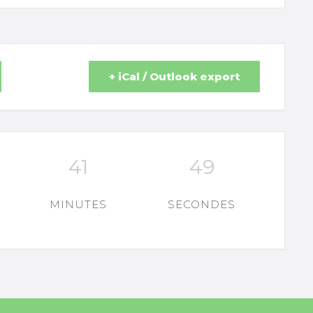
+ iCal / Outlook export
41
49
MINUTES
SECONDES