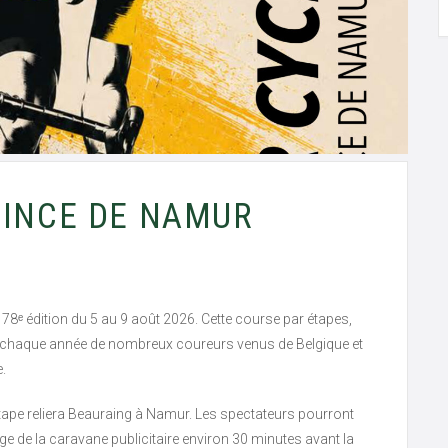
VINCE DE NAMUR
78ᵉ édition du 5 au 9 août 2026. Cette course par étapes,
le chaque année de nombreux coureurs venus de Belgique et
e.
tape reliera Beauraing à Namur. Les spectateurs pourront
age de la caravane publicitaire environ 30 minutes avant la