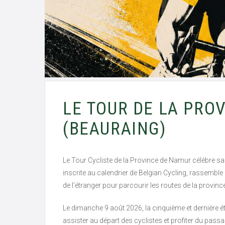
LE TOUR DE LA PRO
(BEAURAING)
Le Tour Cycliste de la Province de Namur célèbre sa 
inscrite au calendrier de Belgian Cycling, rassemb
de l’étranger pour parcourir les routes de la provinc
Le dimanche 9 août 2026, la cinquième et dernière é
assister au départ des cyclistes et profiter du pass