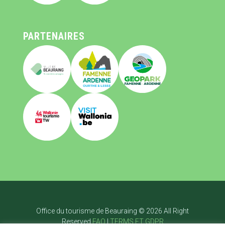
PARTENAIRES
Office du tourisme de Beauraing © 2026 All Right
Reserved
FAQ
|
TERMS ET GDPR