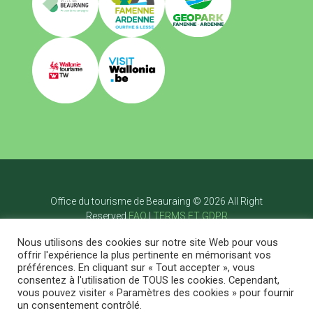
Office du tourisme de Beauraing © 2026 All Right
Reserved
FAQ
|
TERMS ET GDPR
Accueil
Nous utilisons des cookies sur notre site Web pour vous
Visiter
offrir l'expérience la plus pertinente en mémorisant vos
Bouger
préférences. En cliquant sur « Tout accepter », vous
Savourer
consentez à l'utilisation de TOUS les cookies. Cependant,
Dormir
vous pouvez visiter « Paramètres des cookies » pour fournir
Agenda
Blog
Contact
FR
un consentement contrôlé.