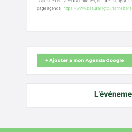
Toutes les activités touristiques, culturelles, sporti
page agenda :
https://www.beauraingtourisme.be/
+ Ajouter à mon Agenda Google
L'événemen