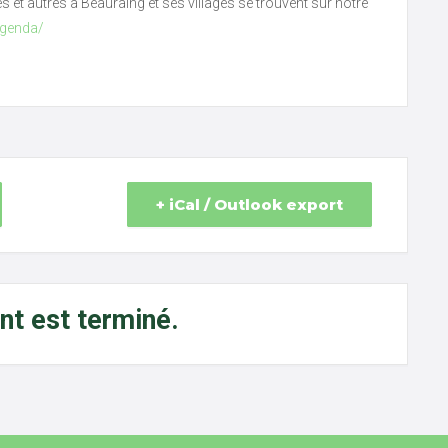
ves et autres à Beauraing et ses villages se trouvent sur notre
agenda/
+ iCal / Outlook export
t est terminé.