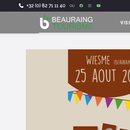
+32 (0) 82 71 11 40
OU
-
VIS