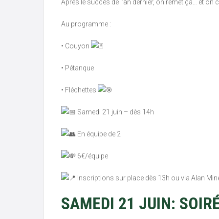
Après le succès de l’an dernier, on remet ça… et on
Au programme :
• Couyon
• Pétanque
• Fléchettes
Samedi 21 juin – dès 14h
En équipe de 2
6€/équipe
Inscriptions sur place dès 13h ou via Alan Mi
SAMEDI 21 JUIN: SOIR