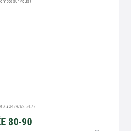
 compte sur vous !
net au 0479/62.64.77
ÉE 80-90