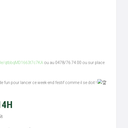
.gle/qtbbqMD1663t7c7KA
ou au 0478/76.74.00 ou sur place
de fun pour lancer ce week-end festif comme il se doit !
14H