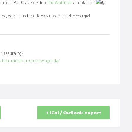
 années 80-90 avec le duo
The Walkmen
aux platines
de, votre plus beau look vintage, et votre énergie!
ur Beauraing?
w.beauraingtourisme.be/agenda/
+ iCal / Outlook export