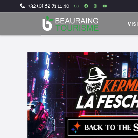
+32 (0) 82 71 11 40
OU
-
VIS