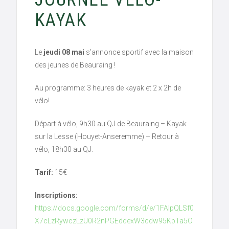
KAYAK
Le
jeudi 08 mai
s’annonce sportif avec la maison
des jeunes de Beauraing !
Au programme: 3 heures de kayak et 2 x 2h de
vélo!
Départ à vélo, 9h30 au QJ de Beauraing – Kayak
sur la Lesse (Houyet-Anseremme) – Retour à
vélo, 18h30 au QJ.
Tarif:
15€
Inscriptions:
https://docs.google.com/forms/d/e/1FAIpQLSf0
X7cLzRywczLzU0R2nPGEddexW3cdw95KpTa5O