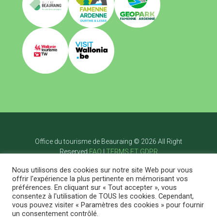
Office du tourisme de Beauraing © 2026 All Right
Reserved
FAQ
|
TERMS ET GDPR
Accueil
Nous utilisons des cookies sur notre site Web pour vous
Visiter
offrir l'expérience la plus pertinente en mémorisant vos
Bouger
préférences. En cliquant sur « Tout accepter », vous
Savourer
consentez à l'utilisation de TOUS les cookies. Cependant,
Dormir
vous pouvez visiter « Paramètres des cookies » pour fournir
Agenda
Blog
Contact
FR
un consentement contrôlé.