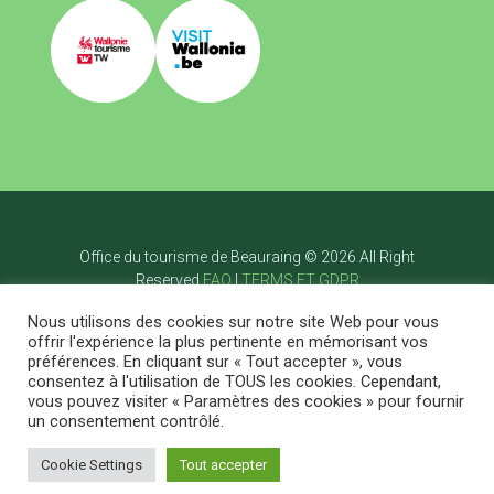
Office du tourisme de Beauraing © 2026 All Right
Reserved
FAQ
|
TERMS ET GDPR
Accueil
Nous utilisons des cookies sur notre site Web pour vous
Visiter
offrir l'expérience la plus pertinente en mémorisant vos
Bouger
préférences. En cliquant sur « Tout accepter », vous
Savourer
consentez à l'utilisation de TOUS les cookies. Cependant,
Dormir
vous pouvez visiter « Paramètres des cookies » pour fournir
Agenda
Blog
Contact
FR
un consentement contrôlé.
Cookie Settings
Tout accepter