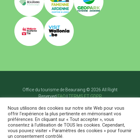
Office du tourisme de Beauraing © 2026 All Right
Reserved
FAQ
|
TERMS ET GDPR
Accueil
Nous utilisons des cookies sur notre site Web pour vous
Visiter
offrir l'expérience la plus pertinente en mémorisant vos
Bouger
préférences. En cliquant sur « Tout accepter », vous
Savourer
consentez à l'utilisation de TOUS les cookies. Cependant,
Dormir
vous pouvez visiter « Paramètres des cookies » pour fournir
Agenda
Blog
Contact
FR
un consentement contrôlé.