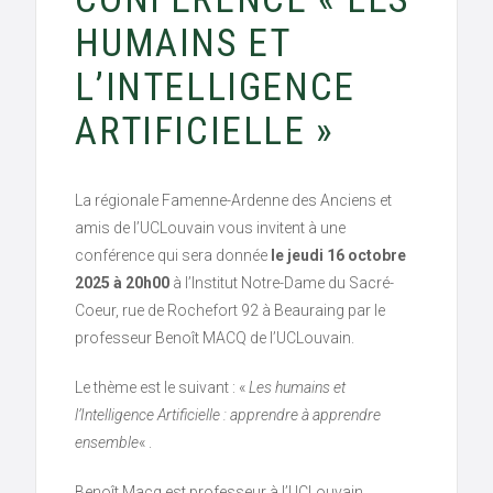
HUMAINS ET
L’INTELLIGENCE
ARTIFICIELLE »
La régionale Famenne-Ardenne des Anciens et
amis de l’UCLouvain vous invitent à une
conférence qui sera donnée
le jeudi 16 octobre
2025 à 20h00
à l’Institut Notre-Dame du Sacré-
Coeur, rue de Rochefort 92 à Beauraing par le
professeur Benoît MACQ de l’UCLouvain.
Le thème est le suivant : «
Les humains et
l’Intelligence Artificielle : apprendre à apprendre
ensemble
« .
Benoît Macq est professeur à l’UCLouvain,