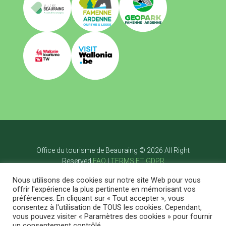
Office du tourisme de Beauraing © 2026 All Right
Reserved
FAQ
|
TERMS ET GDPR
Accueil
Nous utilisons des cookies sur notre site Web pour vous
Visiter
offrir l'expérience la plus pertinente en mémorisant vos
Bouger
préférences. En cliquant sur « Tout accepter », vous
Savourer
consentez à l'utilisation de TOUS les cookies. Cependant,
Dormir
vous pouvez visiter « Paramètres des cookies » pour fournir
Agenda
Blog
Contact
FR
un consentement contrôlé.