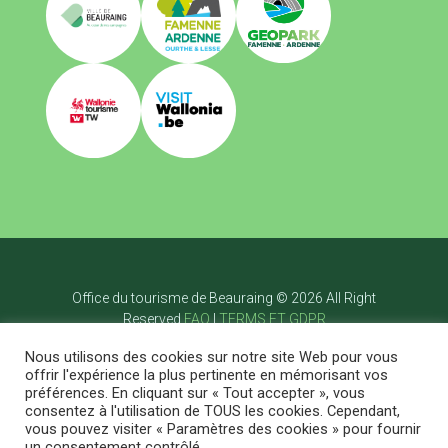
Office du tourisme de Beauraing © 2026 All Right
Reserved
FAQ
|
TERMS ET GDPR
Accueil
Nous utilisons des cookies sur notre site Web pour vous
Visiter
offrir l'expérience la plus pertinente en mémorisant vos
Bouger
préférences. En cliquant sur « Tout accepter », vous
Savourer
consentez à l'utilisation de TOUS les cookies. Cependant,
Dormir
vous pouvez visiter « Paramètres des cookies » pour fournir
Agenda
Blog
Contact
FR
un consentement contrôlé.