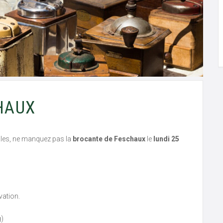
HAUX
ales, ne manquez pas la
brocante de Feschaux
le
lundi 25
vation.
g)