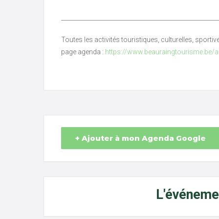
_____________________________________________________
Toutes les activités touristiques, culturelles, sporti
page agenda :
https://www.beauraingtourisme.be/
+ Ajouter à mon Agenda Google
L'événemen