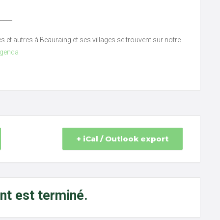
_____
ves et autres à Beauraing et ses villages se trouvent sur notre
agenda
+ iCal / Outlook export
t est terminé.