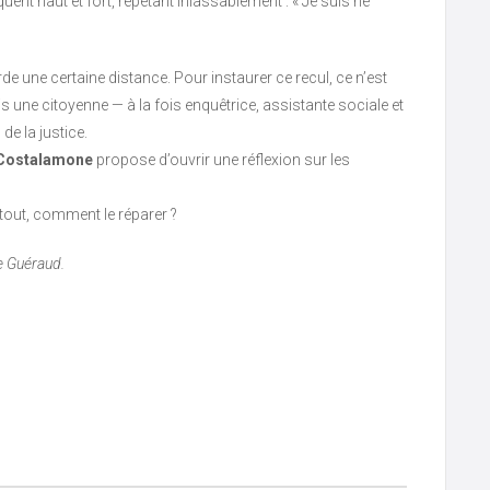
uent haut et fort, répétant inlassablement : « Je suis né
rde une certaine distance. Pour instaurer ce recul, ce n’est
s une citoyenne — à la fois enquêtrice, assistante sociale et
de la justice.
e Costalamone
propose d’ouvrir une réflexion sur les
rtout, comment le réparer ?
e Guéraud.