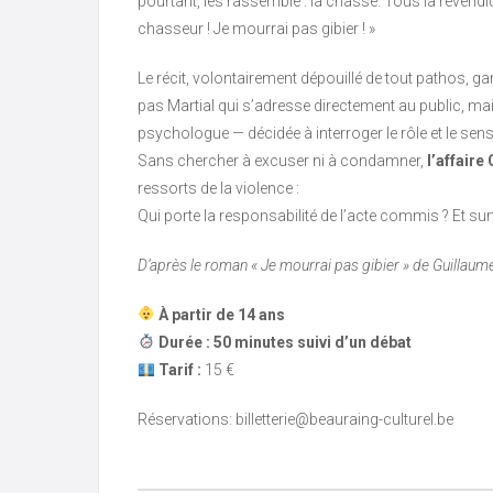
pourtant, les rassemble : la chasse. Tous la revendiq
chasseur ! Je mourrai pas gibier ! »
Le récit, volontairement dépouillé de tout pathos, ga
pas Martial qui s’adresse directement au public, mai
psychologue — décidée à interroger le rôle et le sens 
Sans chercher à excuser ni à condamner,
l’affair
ressorts de la violence :
Qui porte la responsabilité de l’acte commis ? Et su
D’après le roman « Je mourrai pas gibier » de Guillaum
À partir de 14 ans
Durée : 50 minutes
suivi d’un débat
Tarif :
15 €
Réservations: billetterie@beauraing-culturel.be