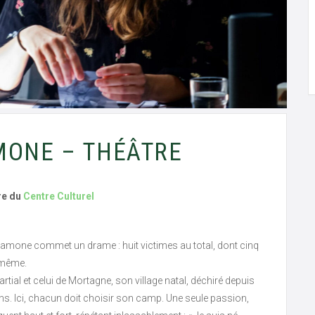
MONE – THÉÂTRE
re du
Centre Culturel
alamone commet un drame : huit victimes au total, dont cinq
-même.
Martial et celui de Mortagne, son village natal, déchiré depuis
rons. Ici, chacun doit choisir son camp. Une seule passion,