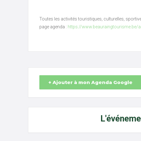
Toutes les activités touristiques, culturelles, sporti
page agenda :
https://www.beauraingtourisme.be/
+ Ajouter à mon Agenda Google
L'événemen