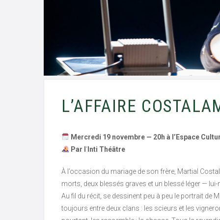
L’AFFAIRE COSTALA
Mercredi 19 novembre — 20h
à l’Espace Cultu
Par l
‘
Inti Théâtre
À l’occasion du mariage de son frère, Martial Cost
morts, deux blessés graves et un blessé léger — lui
Au fil du récit, se dessinent peu à peu le portrait de 
toujours entre deux clans : les scieurs et les vigne