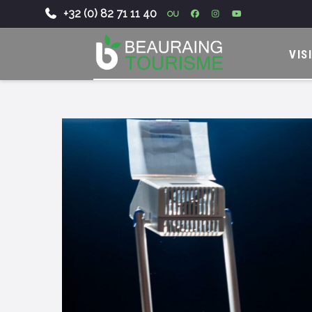
+32 (0) 82 71 11 40
OU
-
VIS