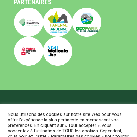
PARTENAIRES
Office du tourisme de Beauraing © 2026 All Right
Nous utilisons des cookies sur notre site Web pour vous
Reserved
FAQ
|
TERMS ET GDPR
offrir l'expérience la plus pertinente en mémorisant vos
Accueil
préférences. En cliquant sur « Tout accepter », vous
Visiter
consentez à l'utilisation de TOUS les cookies. Cependant,
Bouger
vous pouvez visiter « Paramètres des cookies » pour fournir