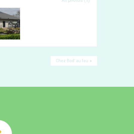
 gallery
All photos (1)
Chez Bod’ au feu