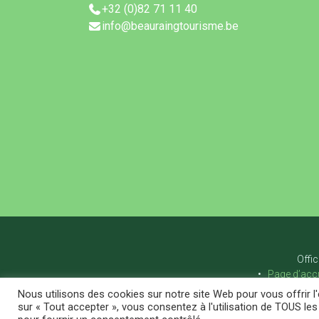
+32 (0)82 71 11 40
info@beauraingtourisme.be
Offi
Page d’accu
Nous utilisons des cookies sur notre site Web pour vous offrir l
sur « Tout accepter », vous consentez à l'utilisation de TOUS l