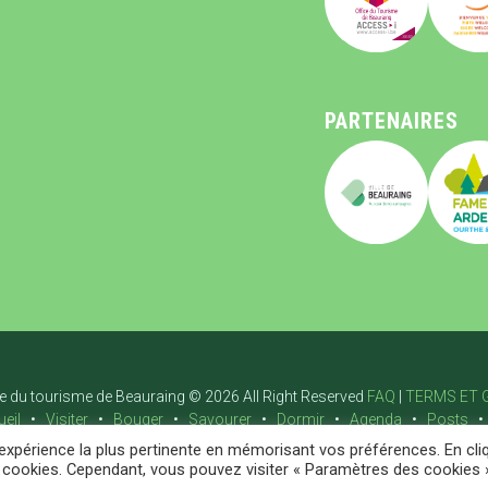
PARTENAIRES
ce du tourisme de Beauraing © 2026 All Right Reserved
FAQ
|
TERMS ET 
eil
Visiter
Bouger
Savourer
Dormir
Agenda
Posts
'expérience la plus pertinente en mémorisant vos préférences. En cli
es cookies. Cependant, vous pouvez visiter « Paramètres des cookies 