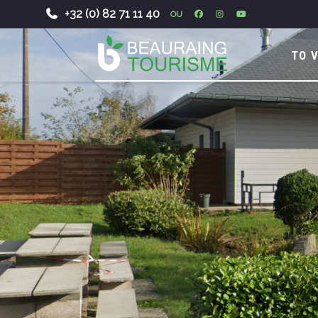
+32 (0) 82 71 11 40
OU
-
TO V