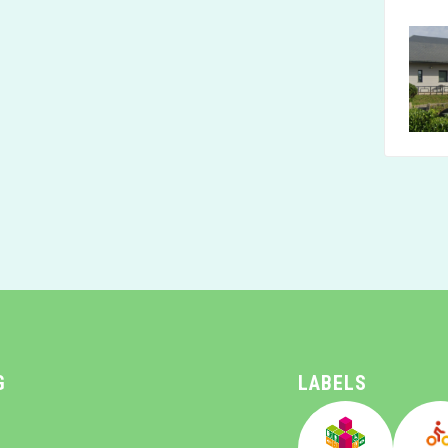
Photo
G
LABELS