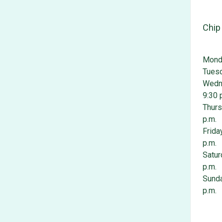
Chip
Mond
Tuesd
Wedne
9:30 
Thurs
p.m.
Friday
p.m.
Satur
p.m.
Sunda
p.m.